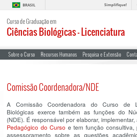
Simplifique!
BRASIL
Curso de Graduação em
Ciências Biológicas – Licenciatura
Sobre o Curso
Recursos Humanos
Pesquisa e Extensão
Cont
Comissão Coordenadora/NDE
A Comissão Coordenadora do Curso de Li
Biológicas exerce também as funções do Núc
(NDE). É responsável por elaborar, implementar, a
Pedagógico do Curso
e tem função consultiva, p
assessoramento sobre as questões acadêmi