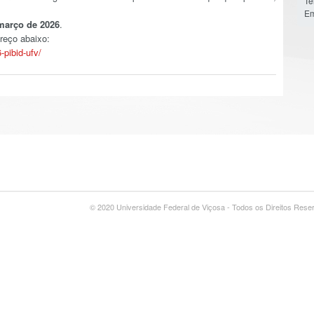
Te
Em
março de 2026
.
reço abaixo:
-pibid-ufv/
© 2020 Universidade Federal de Viçosa - Todos os Direitos Res