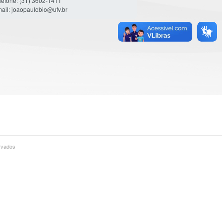
lefone: (31) 3602-1411
ail: joaopaulobio@ufv.br
ervados