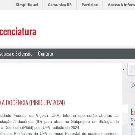
Simplifique!
Comunica BR
Participe
Acesso à infor
icenciatura
squisa e Extensão
Contato
 À DOCÊNCIA (PIBID UFV 2024)
E
rsidade Federal de Viçosa (UFV) informa que estão abertas as
C
iciação à docência (ID) para atuar no Subprojeto de Biologia do
Ro
o à Docência (Pibid) pela UFV, edição de 2024.
CE
iências Biológicas da UFV campus Florestal de qualquer período,